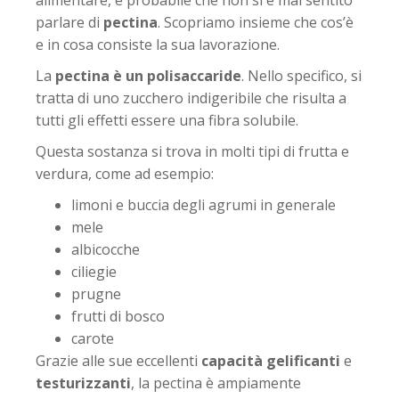
alimentare, è probabile che non si è mai sentito
parlare di
pectina
. Scopriamo insieme che cos’è
e in cosa consiste la sua lavorazione.
La
pectina è un polisaccaride
. Nello specifico, si
tratta di uno zucchero indigeribile che risulta a
tutti gli effetti essere una fibra solubile.
Questa sostanza si trova in molti tipi di frutta e
verdura, come ad esempio:
limoni e buccia degli agrumi in generale
mele
albicocche
ciliegie
prugne
frutti di bosco
carote
Grazie alle sue eccellenti
capacità gelificanti
e
testurizzanti
, la pectina è ampiamente