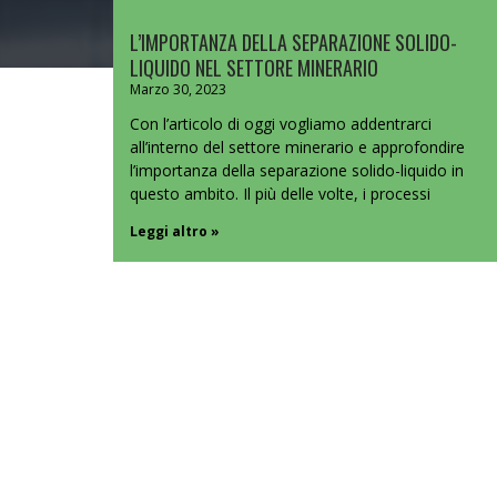
L’IMPORTANZA DELLA SEPARAZIONE SOLIDO-
LIQUIDO NEL SETTORE MINERARIO
Marzo 30, 2023
Con l’articolo di oggi vogliamo addentrarci
all’interno del settore minerario e approfondire
l’importanza della separazione solido-liquido in
questo ambito. Il più delle volte, i processi
Leggi altro »