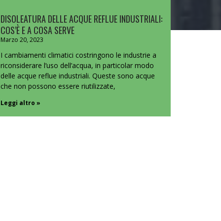
DISOLEATURA DELLE ACQUE REFLUE INDUSTRIALI:
COS’È E A COSA SERVE
Marzo 20, 2023
I cambiamenti climatici costringono le industrie a
riconsiderare l’uso dell’acqua, in particolar modo
delle acque reflue industriali. Queste sono acque
che non possono essere riutilizzate,
Leggi altro »