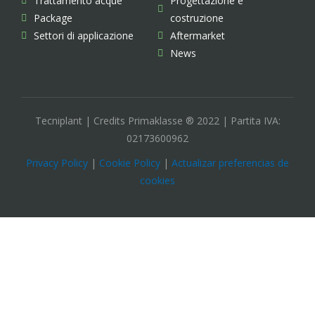
Trattamento acque
Progettazione e
Package
costruzione
Settori di applicazione
Aftermarket
News
Tecniplant | Credits Primaklasse ® 2022 | Partita IVA:
02173600962
Privacy Policy
|
Cookie Policy
|
Actualizar preferencias de
cookies